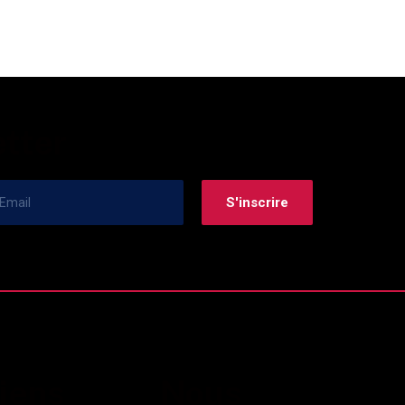
tter
iens
Nous