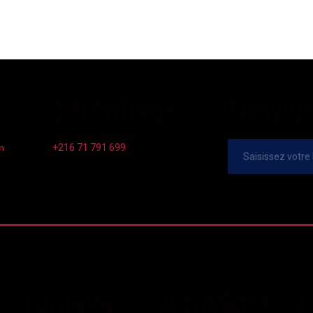
Téléphone
Newsle
+216 71 791 699
n
Tunisys
Activités
L